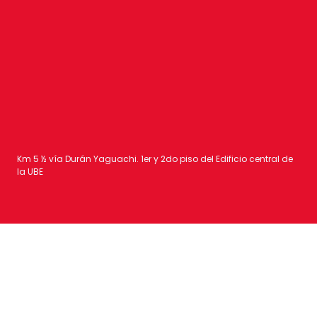
Km 5 ½ vía Durán Yaguachi. 1er y 2do piso del Edificio central de
la UBE