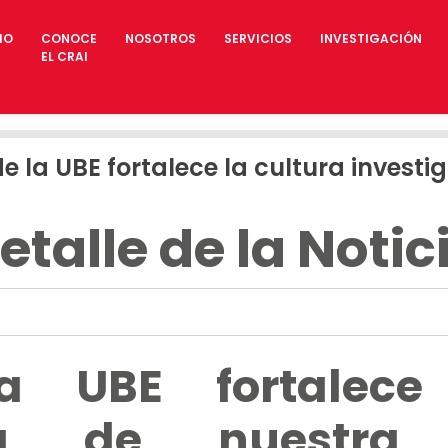
IO
CONOCE
NOSOTROS
SERVICIOS
INVESTIGACIÓN
EL CRAI
e la UBE fortalece la cultura investi
etalle de la Notic
a UBE fortalece 
tiva de nuestra