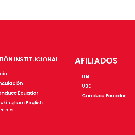
AFILIADOS
TIÓN INSTITUCIONAL
icio
ITB
nculación
UBE
onduce Ecuador
Conduce Ecuador
ckingham English
r s.a.