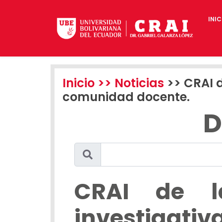
INIC
Inicio
>> Noticias
>> CRAI d
comunidad docente.
D
CRAI de l
investiga