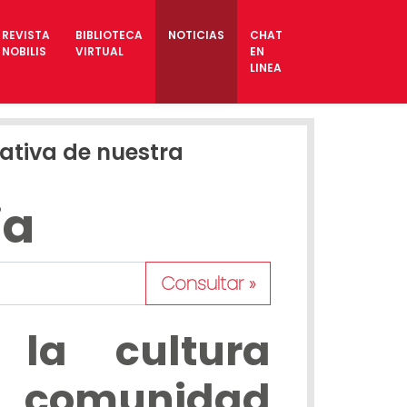
REVISTA
BIBLIOTECA
NOTICIAS
CHAT
NOBILIS
VIRTUAL
EN
LINEA
gativa de nuestra
ia
Consultar »
la cultura
 comunidad