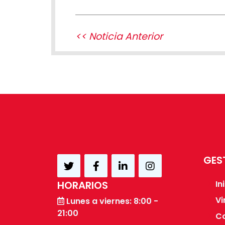
<< Noticia Anterior
GES
HORARIOS
In
Vi
Lunes a viernes: 8:00 -
21:00
C