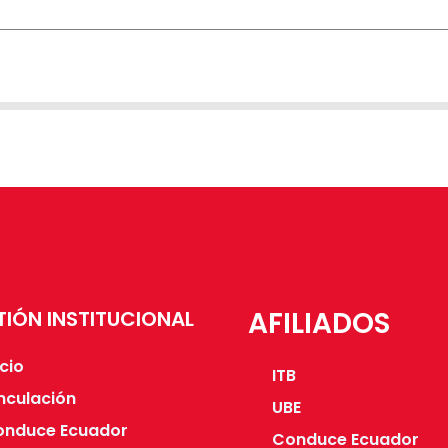
AFILIADOS
TIÓN INSTITUCIONAL
icio
ITB
nculación
UBE
onduce Ecuador
Conduce Ecuador