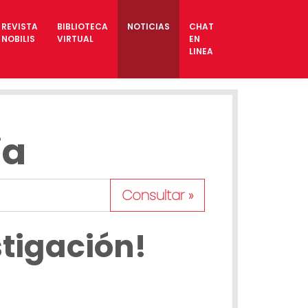
REVISTA
BIBLIOTECA
NOTICIAS
CHAT
NOBILIS
VIRTUAL
EN
LINEA
ia
Consultar »
stigación!