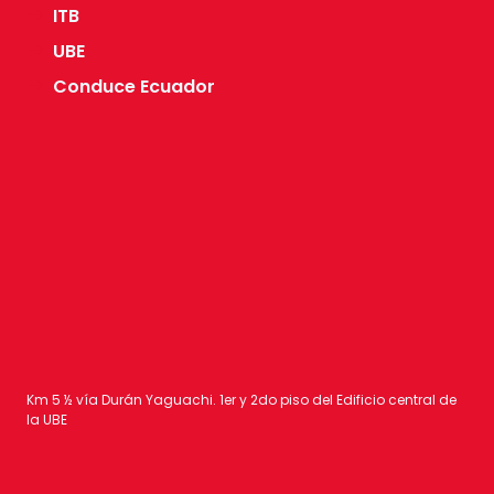
ITB
UBE
Conduce Ecuador
Km 5 ½ vía Durán Yaguachi. 1er y 2do piso del Edificio central de
la UBE