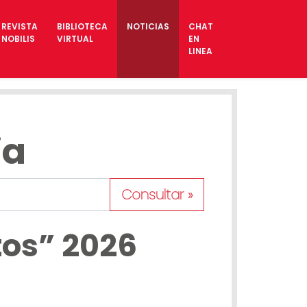
REVISTA
BIBLIOTECA
NOTICIAS
CHAT
NOBILIS
VIRTUAL
EN
LINEA
ia
Consultar »
tos” 2026