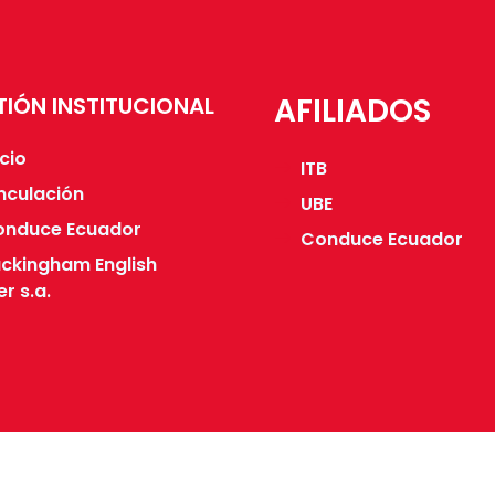
AFILIADOS
TIÓN INSTITUCIONAL
icio
ITB
nculación
UBE
onduce Ecuador
Conduce Ecuador
ckingham English
r s.a.