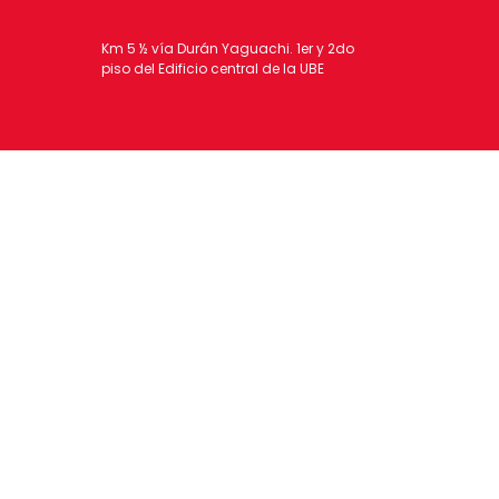
Km 5 ½ vía Durán Yaguachi. 1er y 2do
piso del Edificio central de la UBE