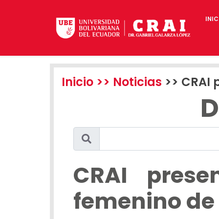
INIC
Inicio
>> Noticias
>> CRAI p
D
CRAI prese
femenino de 