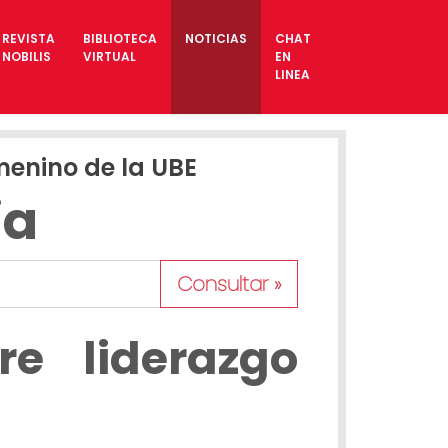
REVISTA
BIBLIOTECA
NOTICIAS
CHAT
NOBILIS
VIRTUAL
EN
LINEA
menino de la UBE
ia
Consultar »
e liderazgo