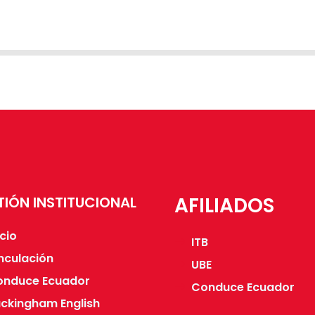
AFILIADOS
TIÓN INSTITUCIONAL
icio
ITB
nculación
UBE
onduce Ecuador
Conduce Ecuador
ckingham English